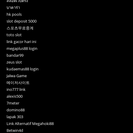
สล็อตเว็บตรง
บาคาร่า
hk pools
slot deposit 5000
스포츠무료중계
toto slot
link gacor hari ini
megaplus88 login
bandar99
zeus slot
kudaemas88 login
Jalwa Game
메이저사이트
ino777 link
alexis500
7meter
domino88
lapak 303
Link Alternatif Megahoki88
Betwin4d