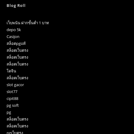
Blog Roll
เว็บพนัน ฝากขั้นต่ำ 1 บาท
depo 5k
Casijon
สล็อตpgแท้
สล็อตเว็บตรง
สล็อตเว็บตรง
สล็อตเว็บตรง
โดจิน
สล็อตเว็บตรง
slot gacor
slot77
cipit88
pg soft
pg
สล็อตเว็บตรง
สล็อตเว็บตรง
pgเว็บตรง