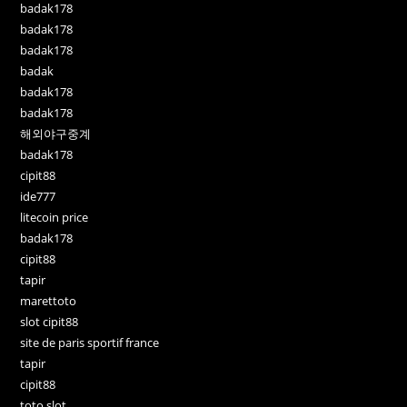
badak178
badak178
badak178
badak
badak178
badak178
해외야구중계
badak178
cipit88
ide777
litecoin price
badak178
cipit88
tapir
marettoto
slot cipit88
site de paris sportif france
tapir
cipit88
toto slot