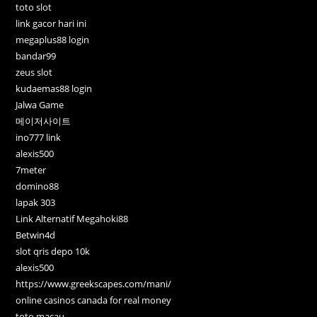
toto slot
link gacor hari ini
megaplus88 login
bandar99
zeus slot
kudaemas88 login
Jalwa Game
메이저사이트
ino777 link
alexis500
7meter
domino88
lapak 303
Link Alternatif Megahoki88
Betwin4d
slot qris depo 10k
alexis500
https://www.greekscapes.com/mani/
online casinos canada for real money
toto macau