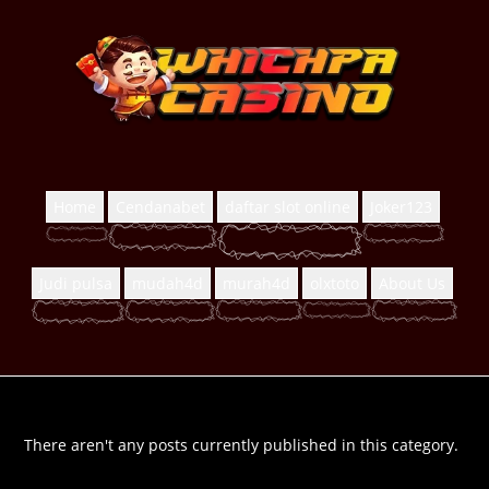
Home
Cendanabet
daftar slot online
Joker123
Judi pulsa
mudah4d
murah4d
olxtoto
About Us
There aren't any posts currently published in this category.