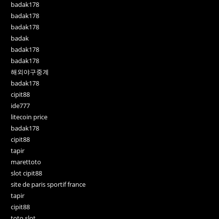
badak178
badak178
badak178
badak
badak178
badak178
해외야구중계
badak178
cipit88
ide777
litecoin price
badak178
cipit88
tapir
marettoto
slot cipit88
site de paris sportif france
tapir
cipit88
toto slot