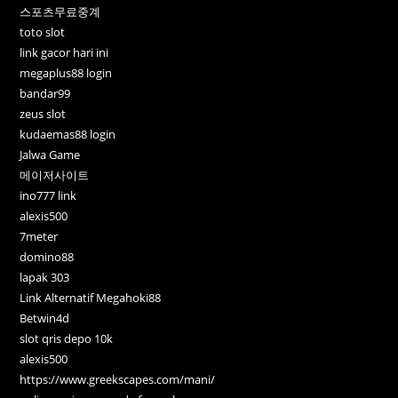
스포츠무료중계
toto slot
link gacor hari ini
megaplus88 login
bandar99
zeus slot
kudaemas88 login
Jalwa Game
메이저사이트
ino777 link
alexis500
7meter
domino88
lapak 303
Link Alternatif Megahoki88
Betwin4d
slot qris depo 10k
alexis500
https://www.greekscapes.com/mani/