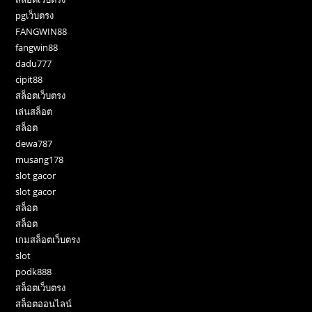
pgเว็บตรง
FANGWIN88
fangwin88
dadu777
cipit88
สล็อตเว็บตรง
เล่นสล็อต
สล็อต
dewa787
musang178
slot gacor
slot gacor
สล็อต
สล็อต
เกมสล็อตเว็บตรง
slot
podk888
สล็อตเว็บตรง
สล็อตออนไลน์