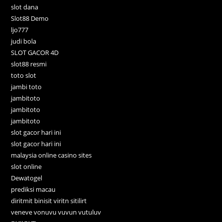
slot dana
Slot88 Demo
ljo777
judi bola
SLOT GACOR 4D
slot88 resmi
toto slot
jambi toto
jambitoto
jambitoto
jambitoto
slot gacor hari ini
slot gacor hari ini
malaysia online casino sites
slot online
Dewatogel
prediksi macau
diritmit binisit viritn sitilirt
veneve vonuvu vuvun vutuluv