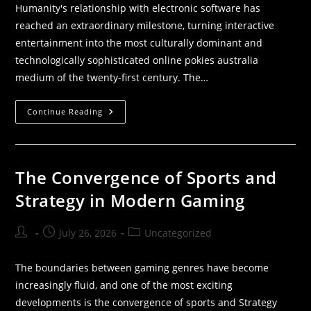
Humanity's relationship with electronic software has
reached an extraordinary milestone, turning interactive
entertainment into the most culturally dominant and
technologically sophisticated online pokies australia
medium of the twenty-first century. The…
Continue Reading
The Convergence of Sports and
Strategy in Modern Gaming
July 26, 2026
Uncategorized
The boundaries between gaming genres have become
increasingly fluid, and one of the most exciting
developments is the convergence of sports and Strategy