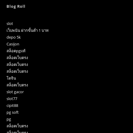
Blog Roll
slot
เว็บพนัน ฝากขั้นต่ำ 1 บาท
depo 5k
Casijon
สล็อตpgแท้
สล็อตเว็บตรง
สล็อตเว็บตรง
สล็อตเว็บตรง
โดจิน
สล็อตเว็บตรง
slot gacor
slot77
cipit88
pg soft
pg
สล็อตเว็บตรง
สล็อตเว็บตรง