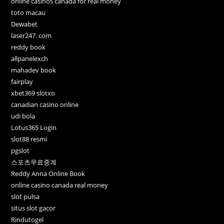
online casinos canada for real money
toto macau
Dewabet
laser247. com
reddy book
allpanelexch
mahadev book
fairplay
xbet369 slotxo
canadian casino online
udi bola
Lotus365 Login
slot88 resmi
pgslot
스포츠무료중계
Reddy Anna Online Book
online casino canada real money
slot pulsa
situs slot gacor
Rindutogel